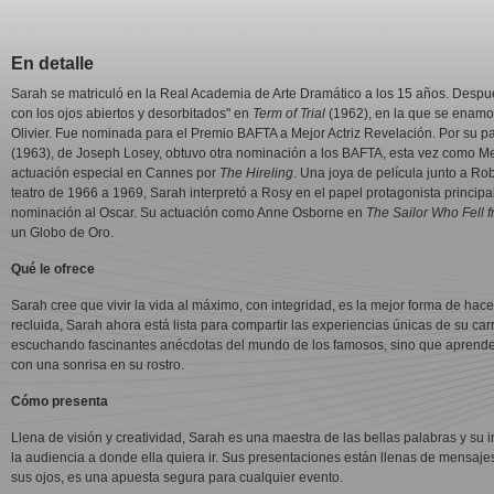
En detalle
Sarah se matriculó en la Real Academia de Arte Dramático a los 15 años. Despu
con los ojos abiertos y desorbitados" en
Term of Trial
(1962), en la que se enamo
Olivier. Fue nominada para el Premio BAFTA a Mejor Actriz Revelación. Por su 
(1963), de Joseph Losey, obtuvo otra nominación a los BAFTA, esta vez como Me
actuación especial en Cannes por
The Hireling
. Una joya de película junto a R
teatro de 1966 a 1969, Sarah interpretó a Rosy en el papel protagonista princip
nominación al Oscar. Su actuación como Anne Osborne en
The Sailor Who Fell 
un Globo de Oro.
Qué le ofrece
Sarah cree que vivir la vida al máximo, con integridad, es la mejor forma de hac
recluida, Sarah ahora está lista para compartir las experiencias únicas de su carr
escuchando fascinantes anécdotas del mundo de los famosos, sino que aprender
con una sonrisa en su rostro.
Cómo presenta
Llena de visión y creatividad, Sarah es una maestra de las bellas palabras y su i
la audiencia a donde ella quiera ir. Sus presentaciones están llenas de mensajes
sus ojos, es una apuesta segura para cualquier evento.