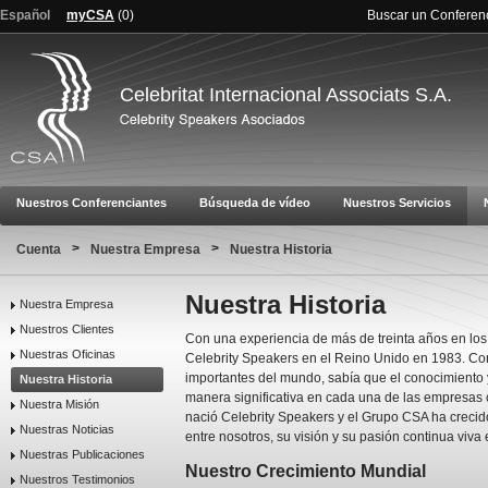
Español
myCSA
(
0
)
Buscar un Conferen
Celebritat Internacional Associats S.A.
Nuestros Conferenciantes
Búsqueda de vídeo
Nuestros Servicios
>
>
Cuenta
Nuestra Empresa
Nuestra Historia
Nuestra Historia
Nuestra Empresa
Nuestros Clientes
Con una experiencia de más de treinta años en los
Nuestras Oficinas
Celebrity Speakers en el Reino Unido en 1983. Con
importantes del mundo, sabía que el conocimiento y
Nuestra Historia
manera significativa en cada una de las empresas c
Nuestra Misión
nació Celebrity Speakers y el Grupo CSA ha crecid
Nuestras Noticias
entre nosotros, su visión y su pasión continua vi
Nuestras Publicaciones
Nuestro Crecimiento Mundial
Nuestros Testimonios