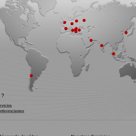
 ?
rvicios
nferenciantes