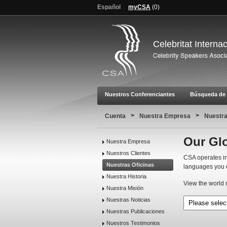
Español
myCSA
(
0
)
Celebritat Interna
Nuestros Conferenciantes
Búsqueda de 
>
>
Cuenta
Nuestra Empresa
Nuestra
Our Glo
Nuestra Empresa
Nuestros Clientes
CSA operates in
Nuestras Oficinas
languages you 
Nuestra Historia
View the world m
Nuestra Misión
Nuestras Noticias
Nuestras Publicaciones
Nuestros Testimonios