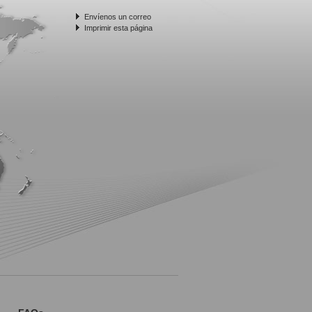
Envíenos un correo
Imprimir esta página