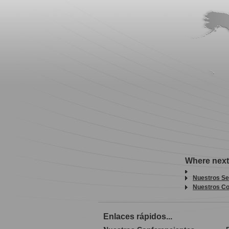
Where next
Nuestros Se
Nuestros Co
Enlaces rápidos...