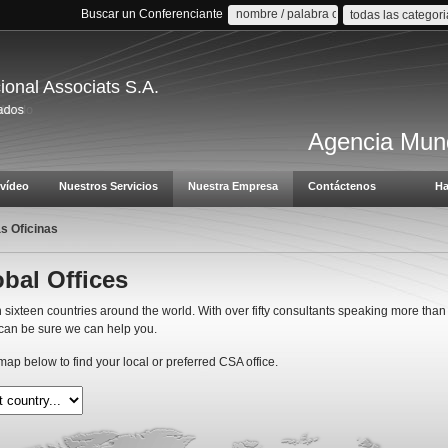
Buscar un Conferenciante
todas las categor
cional Associats S.A.
Agencia Mund
vídeo
Nuestros Servicios
Nuestra Empresa
Contáctenos
Ha
s Oficinas
bal Offices
 sixteen countries around the world. With over fifty consultants speaking more than
can be sure we can help you.
ap below to find your local or preferred CSA office.