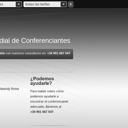
ias
todas las tarifas
Ir
ial de Conferenciantes
ble
con nuestros consultores en:
+34 901 667 547
¿Podemos
ayudarle?
 twenty three
Para hablar sobre cómo
podemos ayudarle a
encontrar el conferenciante
adecuado, llámenos al
+34 901 667 547