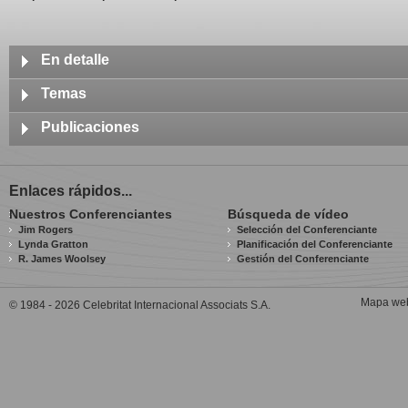
En detalle
El Dr. Mario Alonso Puig es uno de los expertos más demandados por las
Temas
para impartir conferencias y seminarios sobre liderazgo, creatividad, inno
Desde una atalaya privilegiada, como es la del mundo de la medicina, en pr
Liderazgo
Publicaciones
la enfermedad, de la recuperación y de la cura, el Dr. Alonso Puig ha ela
Comunicación
programas de desarrollo del Liderazgo, Creación de Equipos y Alto Rendi
2019
Metodología que se utiliza produce en los participantes un desarrollo de la 
Creatividad
Tus Tres Superpoderes para Lograr una Vida Más Sana, Próspera y
Intrapersonal y de la imaginación.
Enlaces rápidos...
Gestión del Cambio
365 Ideas para una Vida Plena
Nuestros Conferenciantes
Búsqueda de vídeo
Qué le ofrece
Innovación Empresarial
2017
Jim Rogers
Selección del Conferenciante
Lynda Gratton
Planificación del Conferenciante
En sus conferencias, el Dr. Alonso Puig habla sobre la importancia de nu
¡Tómate un respiro! Mindfulness: El Arte de Mantener la Calma en
Talento y Desarrollo Personal
R. James Woolsey
Gestión del Conferenciante
los problemas de la vida en un mundo cada vez más complejo. Él enfatiza
2012
ventajosos y ofrecer alternativas.
Ahora Yo
Mapa we
© 1984 - 2026 Celebritat Internacional Associats S.A.
Cómo presenta
2010
El Dr. Alonso Puig es un narrador convincente con un don único para poder
Reinventarse
2008
Idiomas
Vivir es un Asunto Urgente
Presenta en español e inglés.