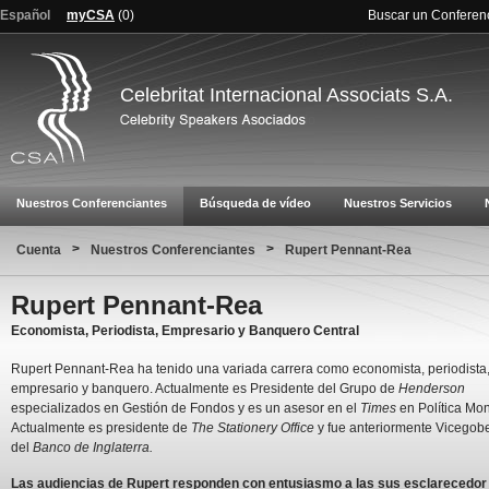
Español
myCSA
(
0
)
Buscar un Conferen
Celebritat Internacional Associats S.A.
Nuestros Conferenciantes
Búsqueda de vídeo
Nuestros Servicios
>
>
Cuenta
Nuestros Conferenciantes
Rupert Pennant-Rea
Rupert Pennant-Rea
Economista, Periodista, Empresario y Banquero Central
Rupert Pennant-Rea ha tenido una variada carrera como economista, periodista
empresario y banquero. Actualmente es Presidente del Grupo de
Henderson
especializados en Gestión de Fondos y es un asesor en el
Times
en Política Mon
Actualmente es presidente de
The Stationery Office
y fue anteriormente Vicegob
del
Banco de Inglaterra.
Las audiencias de Rupert responden con entusiasmo a las sus esclarecedor