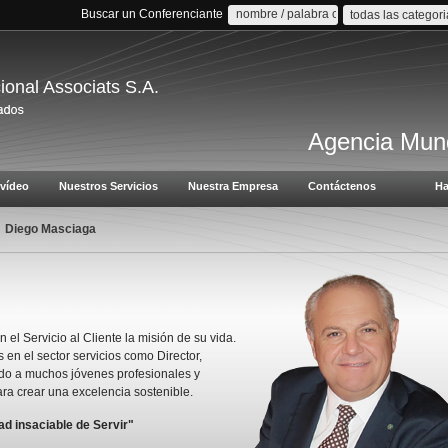
Buscar un Conferenciante
todas las categor
cional Associats S.A.
Agencia Mund
vídeo
Nuestros Servicios
Nuestra Empresa
Contáctenos
Ha
Diego Masciaga
el Servicio al Cliente la misión de su vida.
en el sector servicios como Director,
ndo a muchos jóvenes profesionales y
ra crear una excelencia sostenible.
ad insaciable de Servir"